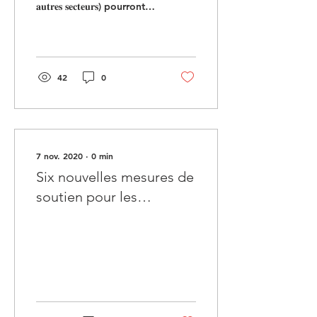
𝐚𝐮𝐭𝐫𝐞𝐬 𝐬𝐞𝐜𝐭𝐞𝐮𝐫𝐬) pourront
être demandées à 𝐩𝐚𝐫𝐭𝐢𝐫...
42
0
7 nov. 2020
∙
0
min
Six nouvelles mesures de
soutien pour les
indépendants - Droit
Passerelle