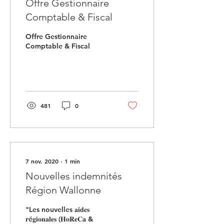
Offre Gestionnaire
Comptable & Fiscal
Offre Gestionnaire
Comptable & Fiscal
481
0
7 nov. 2020
∙
1
min
Nouvelles indemnités
Région Wallonne
"Les nouvelles 𝐚𝐢𝐝𝐞𝐬
𝐫é𝐠𝐢𝐨𝐧𝐚𝐥𝐞𝐬 (𝐇𝐨𝐑𝐞𝐂𝐚 &