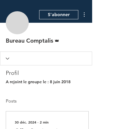
Plus d'actions
S'abonner
Administrateur
Bureau Comptalis
Profil
A rejoint le groupe le : 8 juin 2018
Posts
30 déc. 2024
∙
2
min